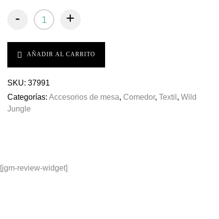
-
+
AÑADIR AL CARRITO
SKU:
37991
Categorías:
Accesorios de mesa
,
Comedor
,
Textil
,
Wild
Jungle
[jgm-review-widget]