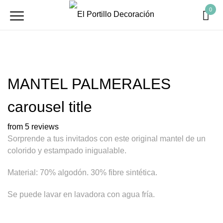
0
MANTEL PALMERALES
carousel title
from 5 reviews
Sorprende a tus invitados con este original mantel de un
colorido y estampado inigualable.
Material: 70% algodón. 30% fibre sintética.
Se puede lavar en lavadora con agua fría.