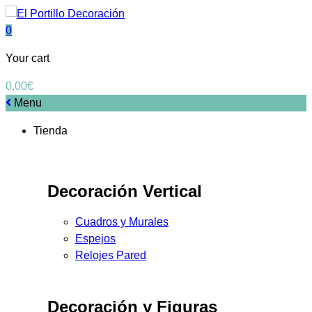
0
Your cart
0,00
€
Menu
Tienda
Decoración Vertical
Cuadros y Murales
Espejos
Relojes Pared
Decoración y Figuras