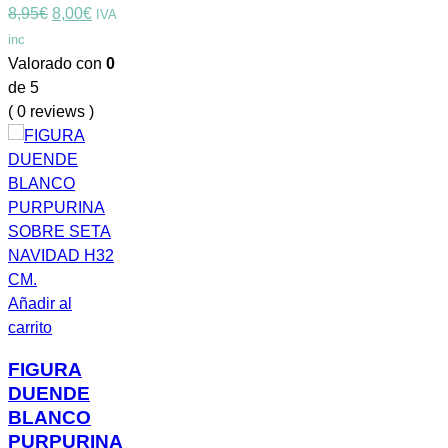
El
El
8,95
€
8,00
€
IVA
precio
precio
inc
original
actual
Valorado con
0
era:
es:
de 5
8,95€.
8,00€.
( 0 reviews )
Añadir al
carrito
FIGURA
DUENDE
BLANCO
PURPURINA