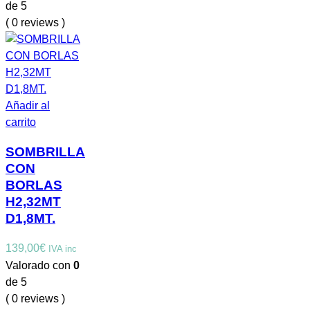
de 5
( 0 reviews )
Añadir al
carrito
SOMBRILLA
CON
BORLAS
H2,32MT
D1,8MT.
139,00
€
IVA inc
Valorado con
0
de 5
( 0 reviews )