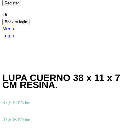
Or
Back to login
Menu
Login
LUPA CUERNO 38 x 11 x 7
CM RESINA.
37,90
€
IVA inc
37,90
€
IVA inc