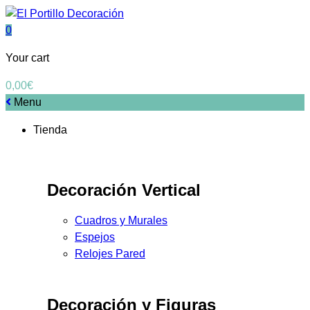
0
Your cart
0,00
€
Menu
Tienda
Decoración Vertical
Cuadros y Murales
Espejos
Relojes Pared
Decoración y Figuras