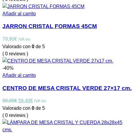
Añadir al carrito
JARRON CRISTAL FORMAS 45CM
79,90
€
IVA inc
Valorado con
0
de 5
( 0 reviews )
-40%
Añadir al carrito
CENTRO DE MESA CRISTAL VERDE 27×17 cm.
El
El
99,00
€
59,40
€
IVA inc
precio
precio
Valorado con
0
de 5
original
actual
( 0 reviews )
era:
es:
99,00€.
59,40€.