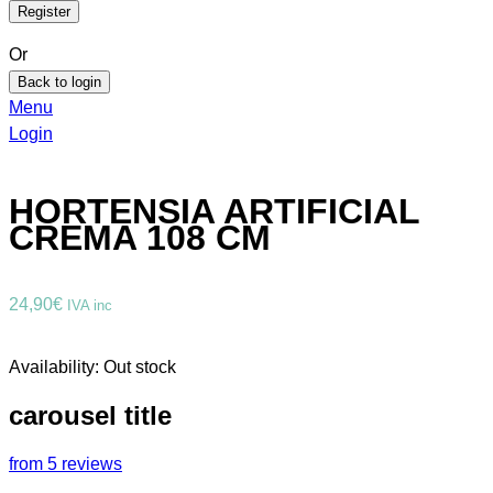
Or
Back to login
Menu
Login
HORTENSIA ARTIFICIAL
CREMA 108 CM
24,90
€
IVA inc
Availability:
Out stock
carousel title
from 5 reviews