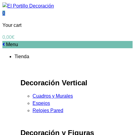
0
Your cart
0,00
€
Menu
Tienda
Decoración Vertical
Cuadros y Murales
Espejos
Relojes Pared
Decoración y Figuras