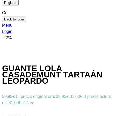
Or
Back to login
Menu
Login
-22%
GUANTE LOLA
CASADEMUNT TARTAÁN
LEOPARDO
39,95
€
El precio original era: 39,95€.
31,00
€
El precio actual
es: 31,00€.
IVA inc