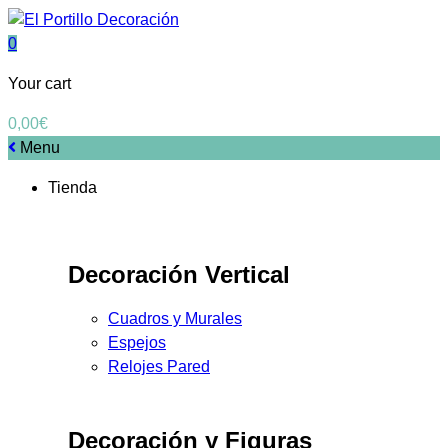
0
Your cart
0,00
€
Menu
Tienda
Decoración Vertical
Cuadros y Murales
Espejos
Relojes Pared
Decoración y Figuras