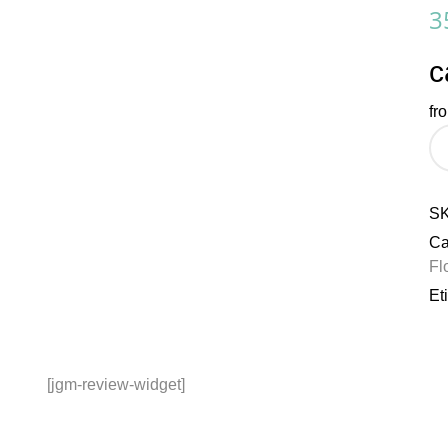
3
c
fr
S
Ca
Fl
Et
[jgm-review-widget]