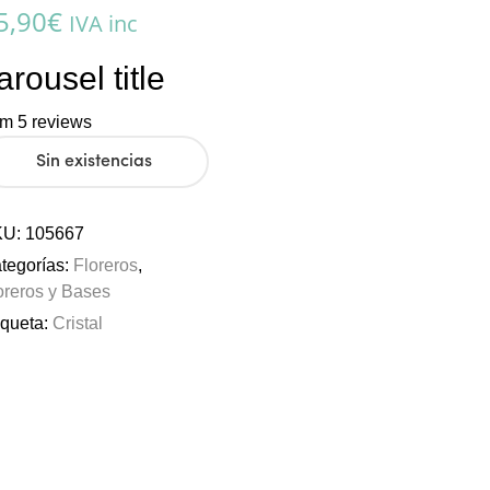
5,90
€
IVA inc
arousel title
om 5 reviews
Sin existencias
KU:
105667
tegorías:
Floreros
,
oreros y Bases
iqueta:
Cristal