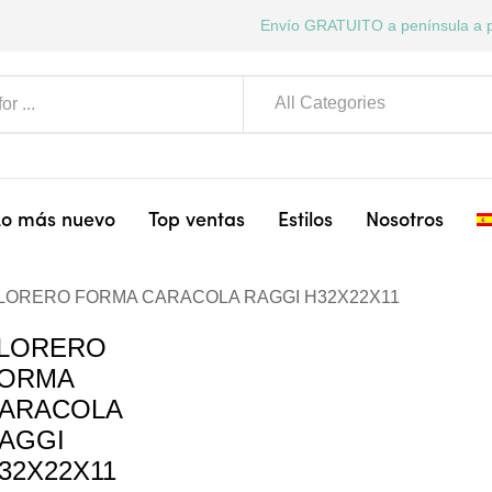
Envío GRATUITO a península a p
All Categories
Lo más nuevo
Top ventas
Estilos
Nosotros
LORERO FORMA CARACOLA RAGGI H32X22X11
LORERO
ORMA
ARACOLA
AGGI
32X22X11