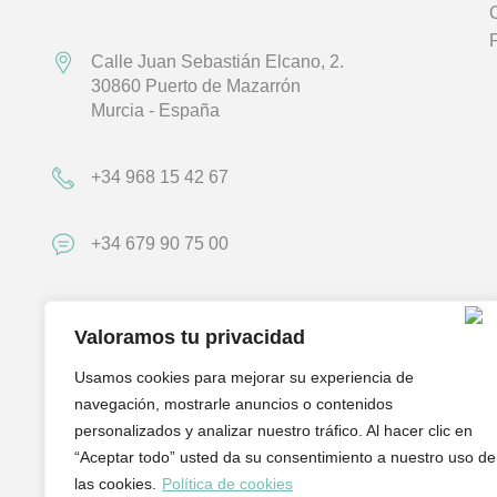
Calle Juan Sebastián Elcano, 2.
30860 Puerto de Mazarrón
Murcia - España
+34 968 15 42 67
+34 679 90 75 00
hola@elportillodecoracion.es
Valoramos tu privacidad
Atención a Cliente
Usamos cookies para mejorar su experiencia de
Lunes a Sábado de 10h a 20h
navegación, mostrarle anuncios o contenidos
personalizados y analizar nuestro tráfico. Al hacer clic en
“Aceptar todo” usted da su consentimiento a nuestro uso de
las cookies.
Política de cookies