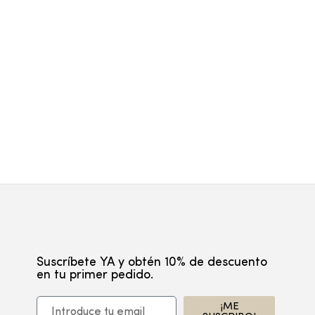
FLOR
6,90
Suscríbete YA y obtén 10% de descuento
en tu primer pedido.
¡ME