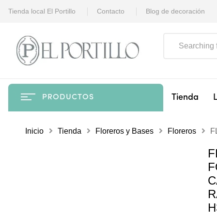
Tienda local El Portillo
Contacto
Blog de decoración
Tienda
PRODUCTOS
Inicio
Tienda
Floreros y Bases
Floreros
F
F
F
C
R
H