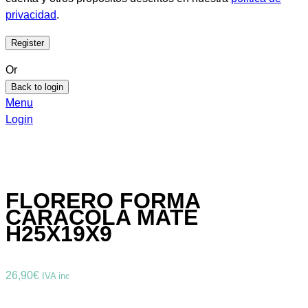
privacidad
.
Or
Back to login
Menu
Login
FLORERO FORMA
CARACOLA MATE
H25X19X9
26,90
€
IVA inc