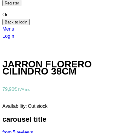
Or
Back to login
Menu
Login
JARRON FLORERO
CILINDRO 38CM
79,90
€
IVA inc
Availability:
Out stock
carousel title
from 5 reviews