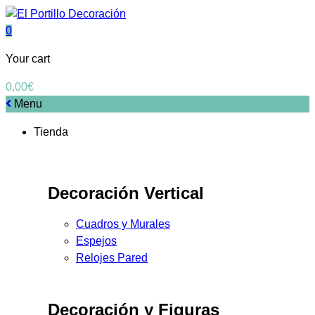
0
Your cart
0,00
€
Menu
Tienda
Decoración Vertical
Cuadros y Murales
Espejos
Relojes Pared
Decoración y Figuras