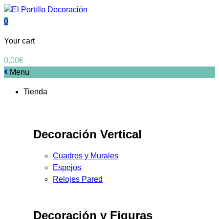
0
Your cart
0,00
€
Menu
Tienda
Decoración Vertical
Cuadros y Murales
Espejos
Relojes Pared
Decoración y Figuras