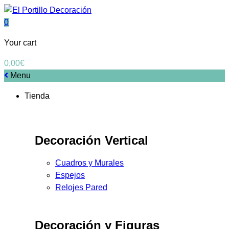
0
Your cart
0,00
€
Menu
Tienda
Decoración Vertical
Cuadros y Murales
Espejos
Relojes Pared
Decoración y Figuras