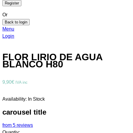
Or
Back to login
Menu
Login
FLOR LIRIO DE AGUA
BLANCO H80
9,90
€
IVA inc
Availability:
In Stock
carousel title
from 5 reviews
Quantiy: