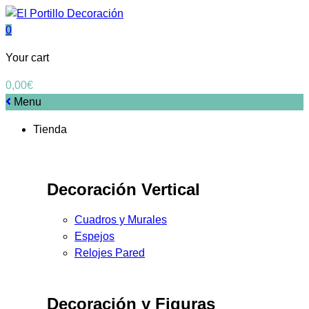
0
Your cart
0,00
€
Menu
Tienda
Decoración Vertical
Cuadros y Murales
Espejos
Relojes Pared
Decoración y Figuras