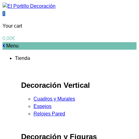
0
Your cart
0,00
€
Menu
Tienda
Decoración Vertical
Cuadros y Murales
Espejos
Relojes Pared
Decoración y Figuras