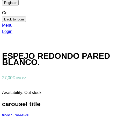
Or
Back to login
Menu
Login
ESPEJO REDONDO PARED
BLANCO.
27,00
€
IVA inc
Availability:
Out stock
carousel title
from 5 reviews