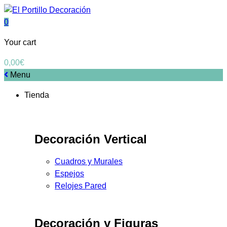
0
Your cart
0,00
€
Menu
Tienda
Decoración Vertical
Cuadros y Murales
Espejos
Relojes Pared
Decoración y Figuras