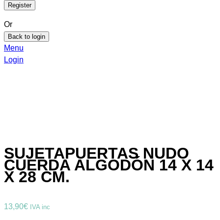
Or
Back to login
Menu
Login
SUJETAPUERTAS NUDO
CUERDA ALGODÓN 14 X 14
X 28 CM.
13,90
€
IVA inc