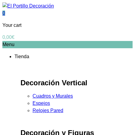
0
Your cart
0,00
€
Menu
Tienda
Decoración Vertical
Cuadros y Murales
Espejos
Relojes Pared
Decoración y Figuras