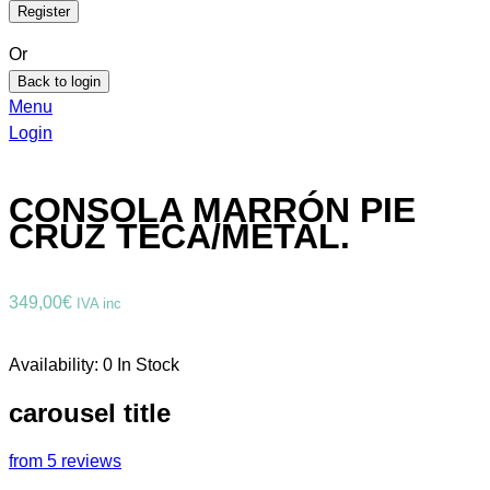
Or
Back to login
Menu
Login
CONSOLA MARRÓN PIE
CRUZ TECA/METAL.
349,00
€
IVA inc
Availability:
0 In Stock
carousel title
from 5 reviews