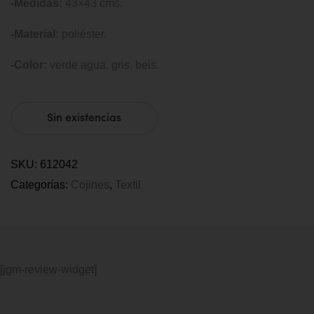
-Medidas:
43×43 cms.
-Material:
poliéster.
-Color:
verde agua, gris, beis.
Sin existencias
SKU:
612042
Categorías:
Cojines
,
Textil
[jgm-review-widget]