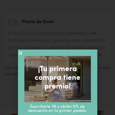
Precio de Envío
Envío GRATUITO para pedidos superiores a 49€.
Para pedidos inferiores, aparecerá precio durante del
proceso de compra.
La mayoría de nuestros productos
están disponibles para envío inmediato, en 24 / 72h.
¡Tu primera
Esta página está también disponible en / This page is also
available in:
English
compra tiene
premio!
PRODUCTOS SIMILARES
Suscríbete YA y obtén 10% de
descuento en tu primer pedido.