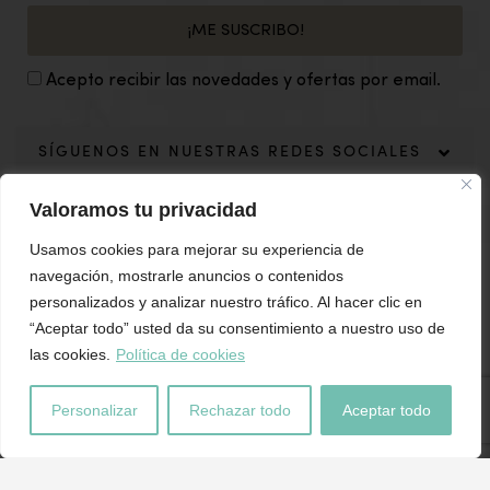
¡ME SUSCRIBO!
Acepto recibir las novedades y ofertas por email.
SÍGUENOS EN NUESTRAS REDES SOCIALES
Valoramos tu privacidad
Usamos cookies para mejorar su experiencia de
navegación, mostrarle anuncios o contenidos
personalizados y analizar nuestro tráfico. Al hacer clic en
“Aceptar todo” usted da su consentimiento a nuestro uso de
las cookies.
Política de cookies
Personalizar
Rechazar todo
Aceptar todo
El Portillo Decoración ©Copyright 2019. Design: Grita Internet
Esta página está también disponible en / This page is also
available in:
English