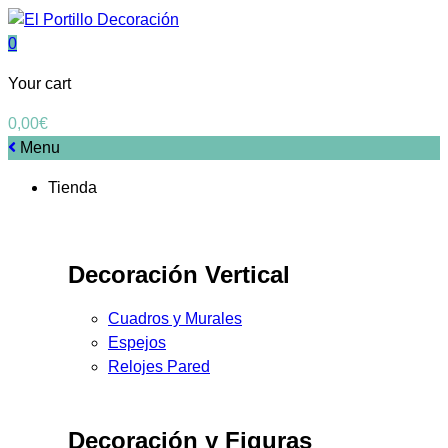
0
Your cart
0,00
€
Menu
Tienda
Decoración Vertical
Cuadros y Murales
Espejos
Relojes Pared
Decoración y Figuras