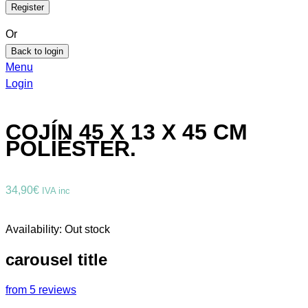
Or
Back to login
Menu
Login
COJÍN 45 X 13 X 45 CM
POLIÉSTER.
34,90
€
IVA inc
Availability:
Out stock
carousel title
from 5 reviews