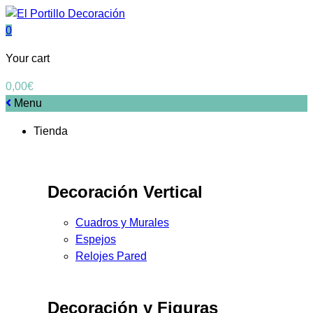
0
Your cart
0,00
€
Menu
Tienda
Decoración Vertical
Cuadros y Murales
Espejos
Relojes Pared
Decoración y Figuras