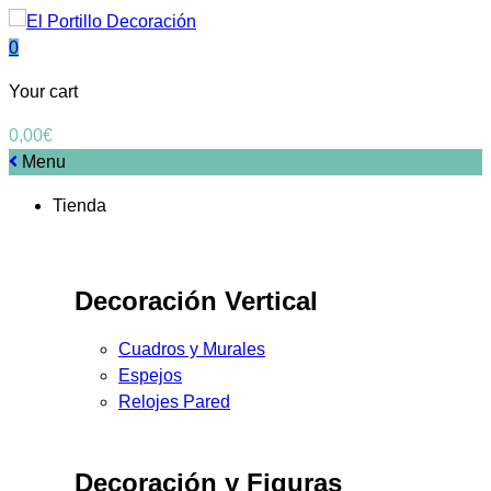
0
Your cart
0,00
€
Menu
Tienda
Decoración Vertical
Cuadros y Murales
Espejos
Relojes Pared
Decoración y Figuras