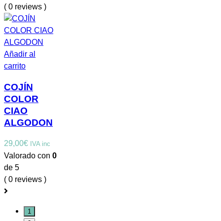
( 0 reviews )
Añadir al
carrito
COJÍN
COLOR
CIAO
ALGODON
29,00
€
IVA inc
Valorado con
0
de 5
( 0 reviews )
1