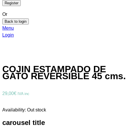
Or
Back to login
Menu
Login
COJIN ESTAMPADO DE
GATO REVERSIBLE 45 cms.
29,00
€
IVA inc
Availability:
Out stock
carousel title