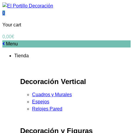
0
Your cart
0,00
€
Menu
Tienda
Decoración Vertical
Cuadros y Murales
Espejos
Relojes Pared
Decoración y Figuras