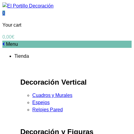
0
Your cart
0,00
€
Menu
Tienda
Decoración Vertical
Cuadros y Murales
Espejos
Relojes Pared
Decoración y Figuras