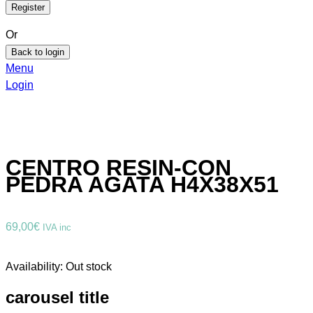
Or
Back to login
Menu
Login
CENTRO RESIN-CON
PEDRA AGATA H4X38X51
69,00
€
IVA inc
Availability:
Out stock
carousel title