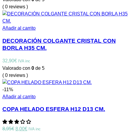
( 0 reviews )
Añadir al carrito
DECORACIÓN COLGANTE CRISTAL CON
BORLA H35 CM.
32,90
€
IVA inc
Valorado con
0
de 5
( 0 reviews )
-11%
Añadir al carrito
COPA HELADO ESFERA H12 D13 CM.
El
El
8,95
€
8,00
€
IVA inc