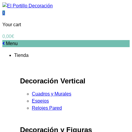
0
Your cart
0,00
€
Menu
Tienda
Decoración Vertical
Cuadros y Murales
Espejos
Relojes Pared
Decoración y Figuras