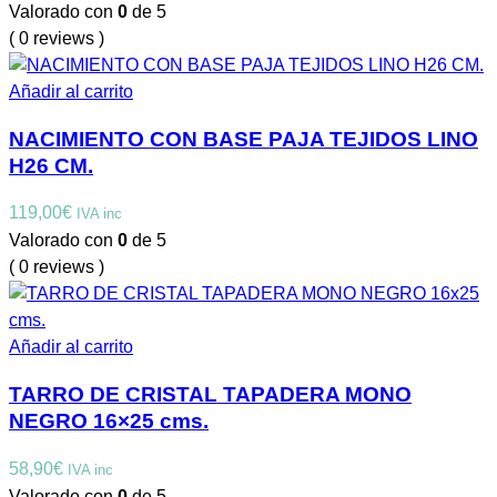
precio
precio
Valorado con
0
de 5
original
actual
( 0 reviews )
era:
es:
8,95€.
8,00€.
Añadir al carrito
NACIMIENTO CON BASE PAJA TEJIDOS LINO
H26 CM.
119,00
€
IVA inc
Valorado con
0
de 5
( 0 reviews )
Añadir al carrito
TARRO DE CRISTAL TAPADERA MONO
NEGRO 16×25 cms.
58,90
€
IVA inc
Valorado con
0
de 5