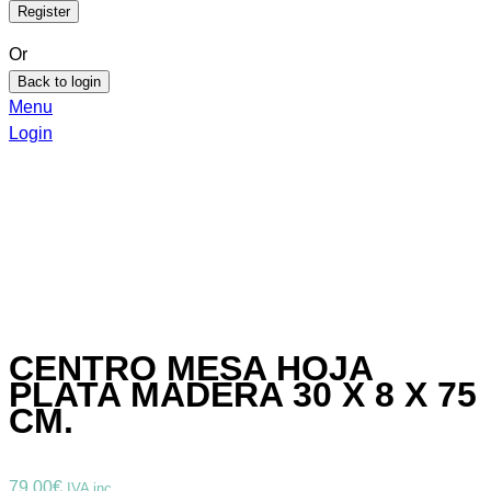
Or
Back to login
Menu
Login
CENTRO MESA HOJA
PLATA MADERA 30 X 8 X 75
CM.
79,00
€
IVA inc