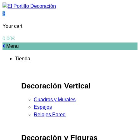
0
Your cart
0,00
€
Menu
Tienda
Decoración Vertical
Cuadros y Murales
Espejos
Relojes Pared
Decoración y Figuras