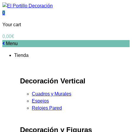
0
Your cart
0,00
€
Menu
Tienda
Decoración Vertical
Cuadros y Murales
Espejos
Relojes Pared
Decoración y Figuras