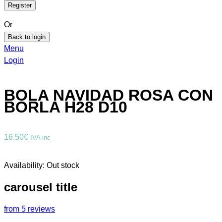
Or
Back to login
Menu
Login
BOLA NAVIDAD ROSA CON
BORLA H28 D10
16,50
€
IVA inc
Availability:
Out stock
carousel title
from 5 reviews