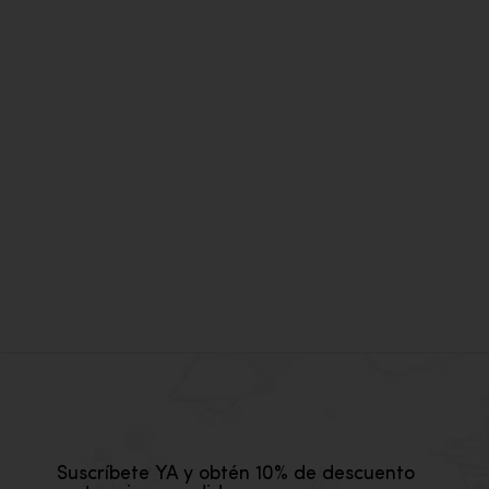
COPA
8,00
Suscríbete YA y obtén 10% de descuento