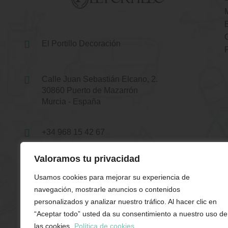
El Portillo Decoración
Calle Juan Sebastián Elcano, 2.
30860 Puerto de Mazarrón
Murcia - España
+34 968 15 42 67
Valoramos tu privacidad
+34 679 90 75 00
Usamos cookies para mejorar su experiencia de
navegación, mostrarle anuncios o contenidos
hola@elportillodecoracion.es
personalizados y analizar nuestro tráfico. Al hacer clic en
“Aceptar todo” usted da su consentimiento a nuestro uso de
Atención a Cliente
las cookies.
Política de cookies