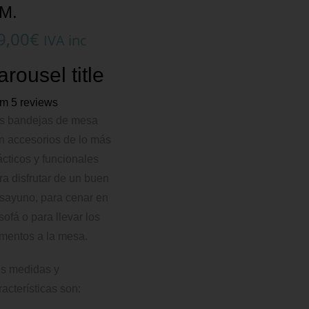
M.
9,00
€
IVA inc
arousel title
om 5 reviews
s bandejas de mesa
n accesorios de lo más
ácticos y funcionales
ra disfrutar de un buen
sayuno, para cenar en
 sofá o para llevar los
imentos a la mesa.
s medidas y
racterísticas son: