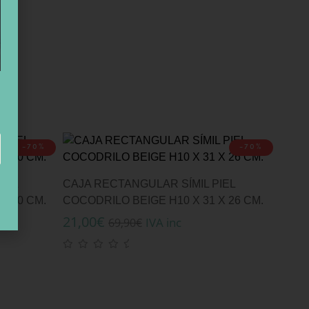
-70%
-70%
IEL
CAJA RECTANGULAR SÍMIL PIEL
X 20 CM.
COCODRILO BEIGE H10 X 31 X 26 CM.
21,00
€
IVA inc
69,90
€