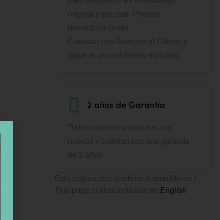
para devolverlo en el embalaje
original y sin usar. Primera
devolución Gratis.
Contacta con Atención al Cliente y
sigue el procedimiento indicado.
2 años de Garantía
Todos nuestros productos son
nuevos y cuentan con una garantía
de 2 años.
Esta página está también disponible en /
This page is also available in:
English