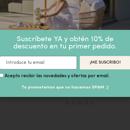
PRODUCTOS SIMILARES
Suscríbete YA y obtén 10% de
descuento en tu primer pedido.
¡ME SUSCRIBO!
NO DE METAL 54 cm
Acepto recibir las novedades y ofertas por email.
CAJA RECTANGULAR SÍMIL P
 inc
COCODRILO BEIGE H10 X 25 
Te prometemos que no hacemos SPAM :)
17,90
€
IVA inc
59,90
€