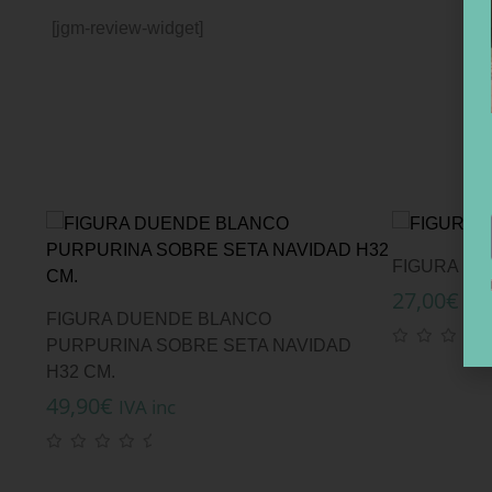
[jgm-review-widget]
FIGURA RE
27,00
€
IVA
FIGURA DUENDE BLANCO
PURPURINA SOBRE SETA NAVIDAD
H32 CM.
49,90
€
IVA inc