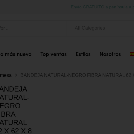
Envío GRATUITO a península a p
All Categories
Lo más nuevo
Top ventas
Estilos
Nosotros
 mesa
BANDEJA NATURAL-NEGRO FIBRA NATURAL 62 X 
ANDEJA
ATURAL-
EGRO
IBRA
ATURAL
2 X 62 X 8