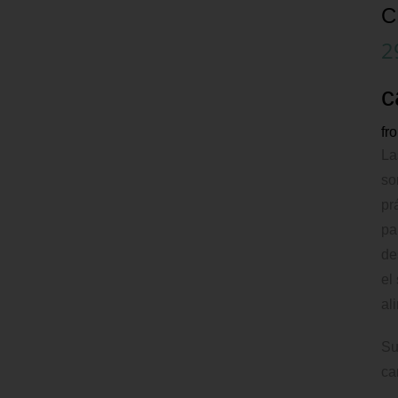
C
2
c
fr
La
so
pr
pa
de
el
al
Su
ca