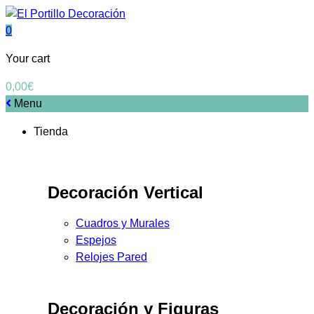
0
Your cart
0,00
€
Menu
Tienda
Decoración Vertical
Cuadros y Murales
Espejos
Relojes Pared
Decoración y Figuras