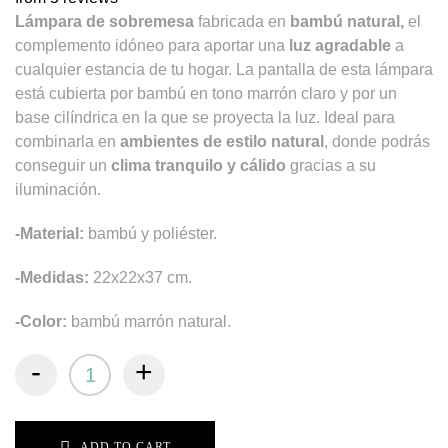
Lámpara de sobremesa
fabricada en
bambú natural,
el
complemento idóneo para aportar una
luz agradable
a
cualquier estancia de tu hogar. La pantalla de esta lámpara
está cubierta por bambú en tono marrón claro y por un
base cilíndrica en la que se proyecta la luz. Ideal para
combinarla en
ambientes de estilo natural
, donde podrás
conseguir un
clima tranquilo y
cálido
gracias a su
iluminación.
-Material:
bambú y poliéster.
-Medidas:
22x22x37 cm.
-Color:
bambú marrón natural.
-
+
ADD TO CART