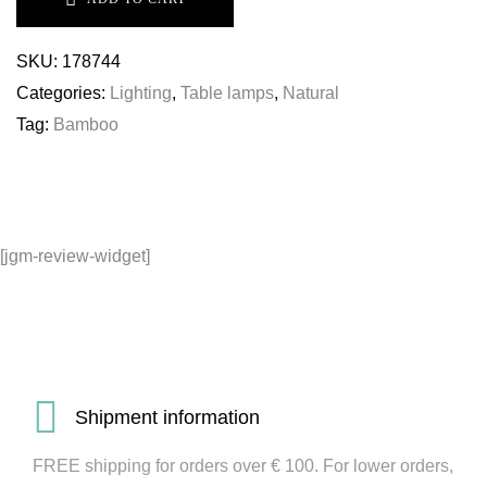
SKU:
178744
Categories:
Lighting
,
Table lamps
,
Natural
Tag:
Bamboo
[jgm-review-widget]
Shipment information
FREE shipping for orders over € 100. For lower orders,