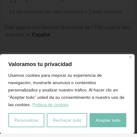
All our products are new and have a 2-year warranty.
Esta página está también disponible en / This page is also
available in:
Español
PRODUCTOS SIMILARES
Valoramos tu privacidad
Usamos cookies para mejorar su experiencia de
-20%
navegación, mostrarle anuncios o contenidos
COJIN CEBRAS 45X45
personalizados y analizar nuestro tráfico. Al hacer clic en
12,72
€
15,90
€
IVA inc
“Aceptar todo” usted da su consentimiento a nuestro uso de
TIGER POLYESTER BLANKET
A
las cookies.
Política de cookies
BICOLOR 150X200 330 GSM.
C
49,90
€
6
IVA inc
Personalizar
Rechazar todo
Aceptar todo