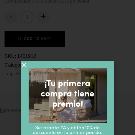
Composition: 70% cotton 30% polyester.
-
+
ADD TO CART
SKU:
1401912
Categories:
Cushions
,
Textile
Tag:
Textile
¡Tu primera
compra tiene
premio!
[jgm-review-widget]
Suscríbete YA y obtén 10% de
descuento en tu primer pedido.