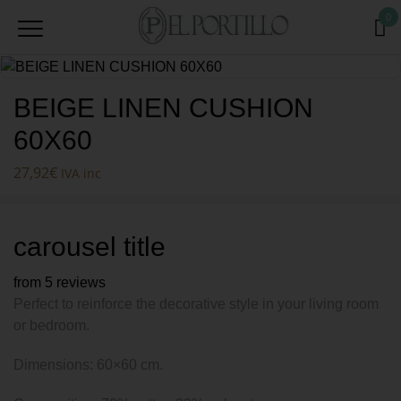
0
BEIGE LINEN CUSHION
60X60
27,92
€
IVA inc
carousel title
from 5 reviews
Perfect to reinforce the decorative style in your living room
or bedroom.
Dimensions: 60×60 cm.