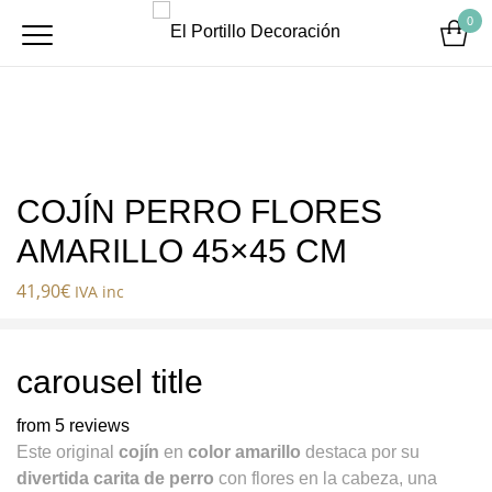
0
COJÍN PERRO FLORES
AMARILLO 45×45 CM
41,90
€
IVA inc
carousel title
from 5 reviews
Este original
cojín
en
color amarillo
destaca por su
divertida carita de perro
con flores en la cabeza, una