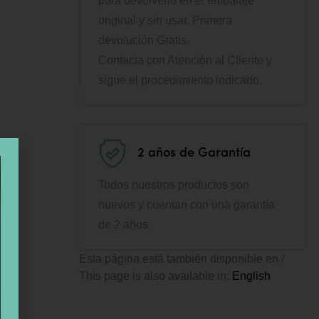
para devolverlo en el embalaje
original y sin usar. Primera
devolución Gratis.
Contacta con Atención al Cliente y
sigue el procedimiento indicado.
2 años de Garantía
Todos nuestros productos son
nuevos y cuentan con una garantía
de 2 años.
Esta página está también disponible en /
This page is also available in:
English