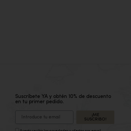
SILL
129,
Suscríbete YA y obtén 10% de descuento
en tu primer pedido.
¡ME
SUSCRIBO!