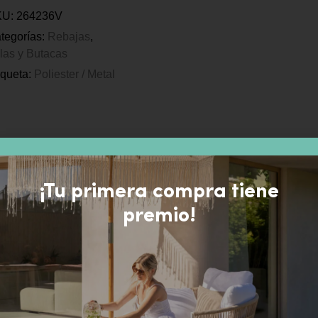
KU:
264236V
tegorías:
Rebajas
,
llas y Butacas
iqueta:
Poliester / Metal
¡Tu primera compra tiene
premio!