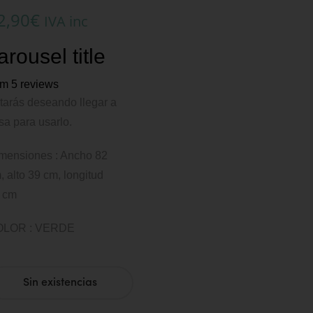
2,90
€
IVA inc
arousel title
om 5 reviews
tarás deseando llegar a
sa para usarlo.
mensiones : Ancho
82
, alto
39 cm, longitud
 cm
OLOR : VERDE
Sin existencias