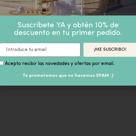
PRODUCTOS SIMILARES
Suscríbete YA y obtén 10% de
descuento en tu primer pedido.
FAROLILLO BAMBÚ COLOR 
¡ME SUSCRIBO!
 4 DE RATAN SINTETICO
39,00
€
IVA inc
74,90
€
ES 124x74x84cm
Acepto recibir las novedades y ofertas por email.
VA inc
Te prometemos que no hacemos SPAM :)