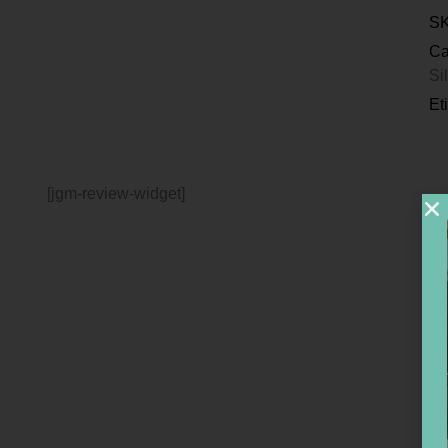
S
Ca
Si
Et
[jgm-review-widget]