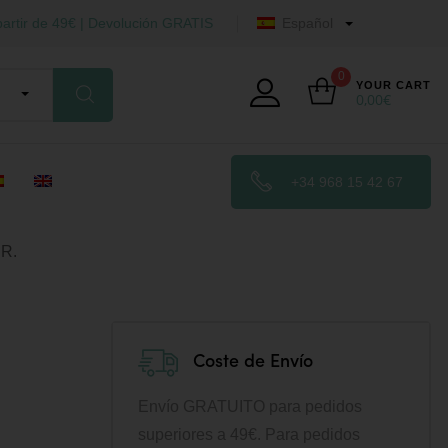
artir de 49€ | Devolución GRATIS
Español
0
YOUR CART
0,00
€
+34 968 15 42 67
R.
Coste de Envío
Envío GRATUITO para pedidos
superiores a 49€. Para pedidos