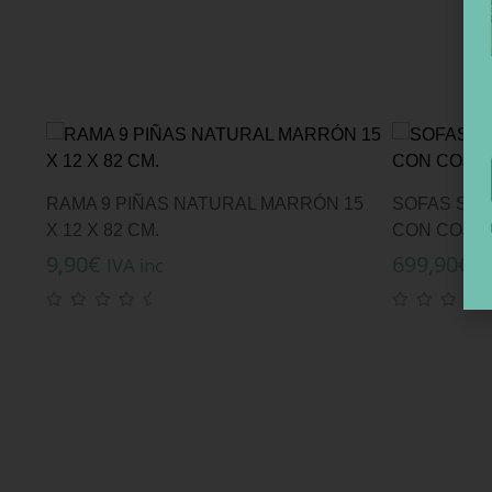
RAMA 9 PIÑAS NATURAL MARRÓN 15
SOFAS SET
X 12 X 82 CM.
CON COJIN
9,90
€
699,90
€
IVA inc
I