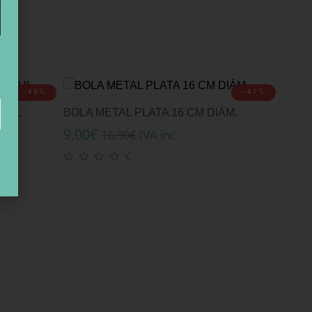
-48%
-47%
AZUL
BOLA METAL PLATA 16 CM DIÁM.
9,00
€
IVA inc
16,90
€