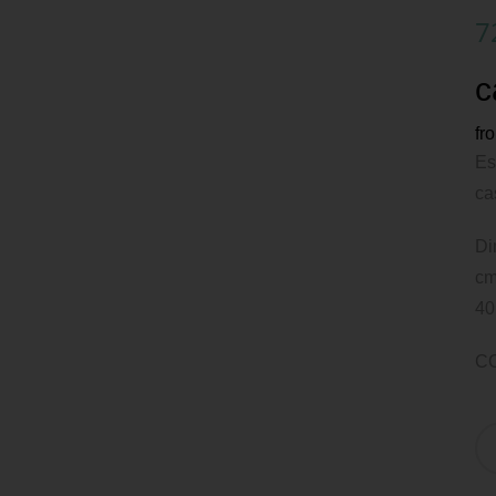
7
c
fr
Es
ca
Di
cm
40
C