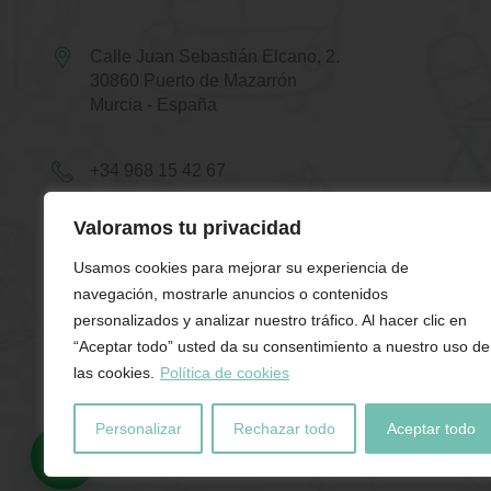
Calle Juan Sebastián Elcano, 2.
30860 Puerto de Mazarrón
Murcia - España
+34 968 15 42 67
Valoramos tu privacidad
+34 679 90 75 00
Usamos cookies para mejorar su experiencia de
navegación, mostrarle anuncios o contenidos
hola@elportillodecoracion.es
personalizados y analizar nuestro tráfico. Al hacer clic en
“Aceptar todo” usted da su consentimiento a nuestro uso de
Atención a Cliente
las cookies.
Política de cookies
Lunes a Sábado de 10h a 20h
Personalizar
Rechazar todo
Aceptar todo