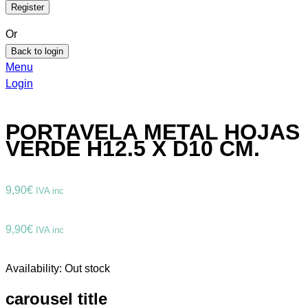
Or
Back to login
Menu
Login
PORTAVELA METAL HOJAS
VERDE H12.5 X D10 CM.
9,90
€
IVA inc
9,90
€
IVA inc
Availability:
Out stock
carousel title