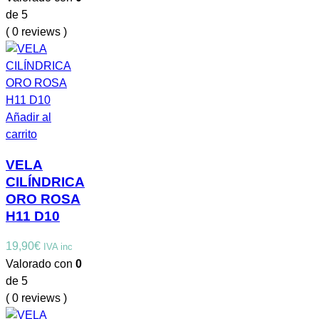
de 5
( 0 reviews )
Añadir al
carrito
VELA
CILÍNDRICA
ORO ROSA
H11 D10
19,90
€
IVA inc
Valorado con
0
de 5
( 0 reviews )