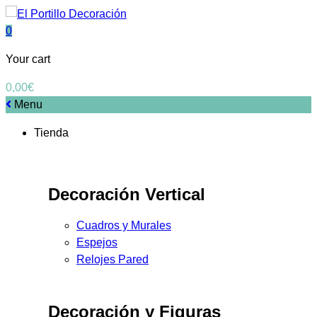
0
Your cart
0,00
€
Menu
Tienda
Decoración Vertical
Cuadros y Murales
Espejos
Relojes Pared
Decoración y Figuras