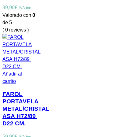
89,90
€
IVA inc
Valorado con
0
de 5
( 0 reviews )
Añadir al
carrito
FAROL
PORTAVELA
METAL/CRISTAL
ASA H72/89
D22 CM.
59,90
€
IVA inc