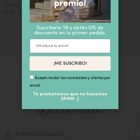
premio!
539,00
€
599,00
€
IVA inc
Suscríbete YA y obtén 10% de
descuento en tu primer pedido.
¡ME SUSCRIBO!
Acepto recibir las novedades y ofertas por
email.
Te prometemos que no hacemos
SPAM :)
El Portillo Decoración