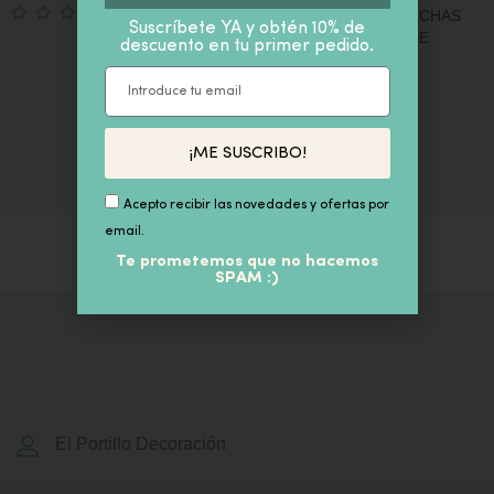
1
CUADRO AZUL DE CONCHAS
Suscríbete YA y obtén 10% de
MARINAS EN MARCO DE
descuento en tu primer pedido.
BAMBU 50X2,8X65cm
74,90
€
IVA inc
¡ME SUSCRIBO!
Acepto recibir las novedades y ofertas por
email.
Te prometemos que no hacemos
SPAM :)
El Portillo Decoración