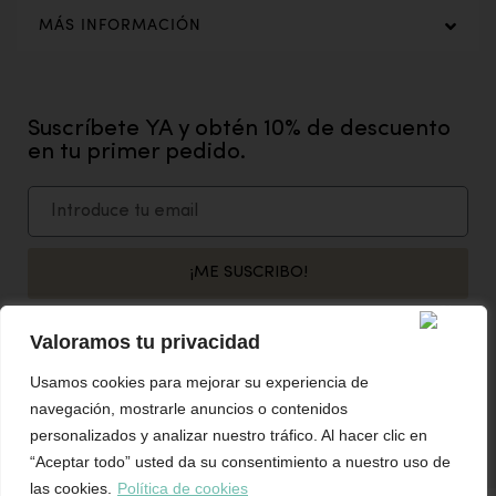
MÁS INFORMACIÓN
Suscríbete YA y obtén 10% de descuento
en tu primer pedido.
¡ME SUSCRIBO!
Acepto recibir las novedades y ofertas por email.
Valoramos tu privacidad
Usamos cookies para mejorar su experiencia de
SÍGUENOS EN NUESTRAS REDES SOCIALES
navegación, mostrarle anuncios o contenidos
personalizados y analizar nuestro tráfico. Al hacer clic en
“Aceptar todo” usted da su consentimiento a nuestro uso de
las cookies.
Política de cookies