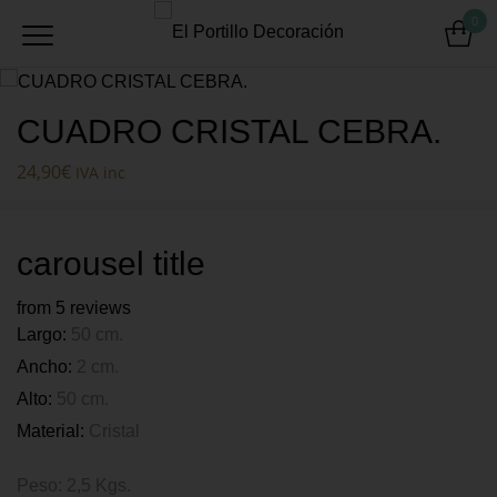
0
CUADRO CRISTAL CEBRA.
24,90
€
IVA inc
carousel title
from 5 reviews
Largo:
50 cm.
Ancho:
2 cm.
Alto:
50 cm.
Material:
Cristal
Peso: 2,5 Kgs.