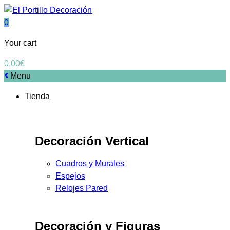
0
Your cart
0,00
€
Menu
Tienda
Decoración Vertical
Cuadros y Murales
Espejos
Relojes Pared
Decoración y Figuras