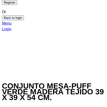
Or
Back to login
Menu
Login
CONJUNTO MESA-PUFF
VERDE MADERA TEJIDO 39
X 39 X 54 CM.