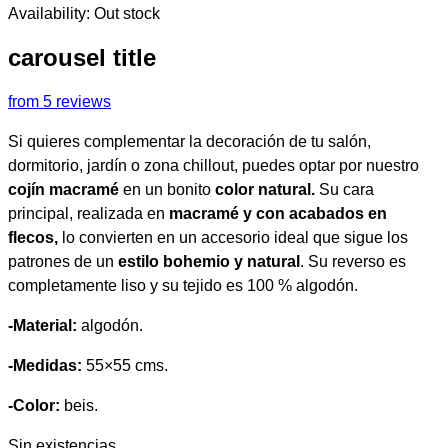
original
actual
Availability:
Out stock
era:
es:
35,90€.
25,00€.
carousel title
from 5 reviews
Si quieres complementar la decoración de tu salón,
dormitorio, jardín o zona chillout, puedes optar por nuestro
cojín macramé
en un bonito
color natural.
Su cara
principal, realizada en
macramé y con acabados en
flecos,
lo convierten en un accesorio ideal que sigue los
patrones de un
estilo bohemio y natural
. Su reverso es
completamente liso y su tejido es 100 % algodón.
-Material:
algodón.
-Medidas:
55×55 cms.
-Color:
beis.
Sin existencias