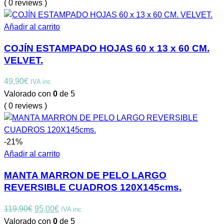
( 0 reviews )
Añadir al carrito
COJÍN ESTAMPADO HOJAS 60 x 13 x 60 CM.
VELVET.
49,90
€
IVA inc
Valorado con
0
de 5
( 0 reviews )
-21%
Añadir al carrito
MANTA MARRON DE PELO LARGO
REVERSIBLE CUADROS 120X145cms.
El
El
119,90
€
95,00
€
IVA inc
precio
precio
Valorado con
0
de 5