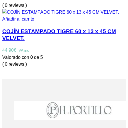
original
actual
( 0 reviews )
era:
es:
119,90€.
95,00€.
Añadir al carrito
COJÍN ESTAMPADO TIGRE 60 x 13 x 45 CM
VELVET.
44,90
€
IVA inc
Valorado con
0
de 5
( 0 reviews )