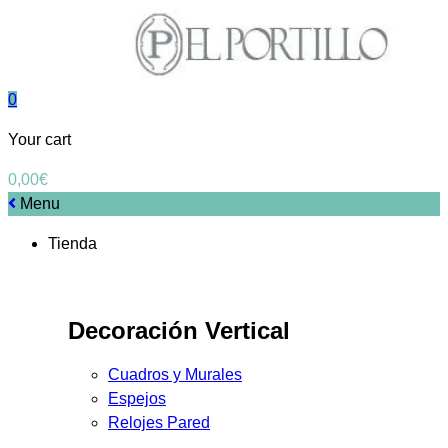
0
Your cart
0,00
€
Menu
Tienda
Decoración Vertical
Cuadros y Murales
Espejos
Relojes Pared