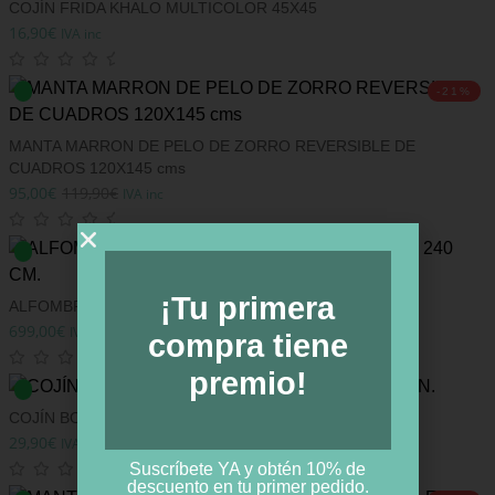
COJÍN FRIDA KHALO MULTICOLOR 45X45
16,90
€
IVA inc
-21%
MANTA MARRON DE PELO DE ZORRO REVERSIBLE DE
CUADROS 120X145 cms
95,00
€
119,90
€
IVA inc
¡Tu primera
ALFOMBRA PIEL DE VACA COLOR ROJO 170 X 240 CM.
699,00
€
IVA inc
compra tiene
premio!
COJÍN BOHO 50 X 15 X 35 CM 690GR. ALGODÓN.
29,90
€
IVA inc
Suscríbete YA y obtén 10% de
descuento en tu primer pedido.