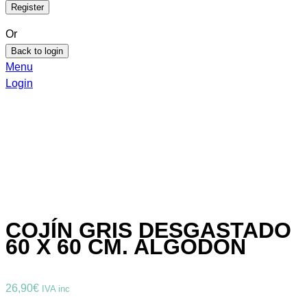
Or
Back to login
Menu
Login
COJÍN GRIS DESGASTADO
60 X 60 CM. ALGODON
26,90
€
IVA inc