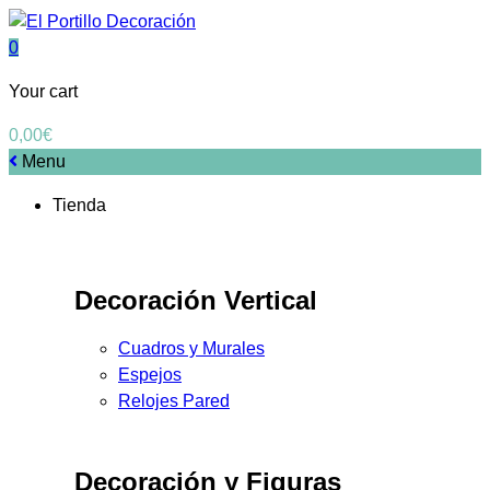
0
Your cart
0,00
€
Menu
Tienda
Decoración Vertical
Cuadros y Murales
Espejos
Relojes Pared
Decoración y Figuras