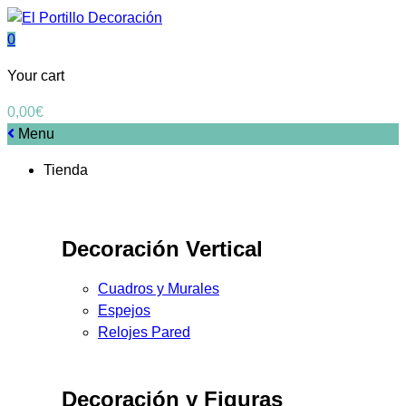
0
Your cart
0,00
€
Menu
Tienda
Decoración Vertical
Cuadros y Murales
Espejos
Relojes Pared
Decoración y Figuras