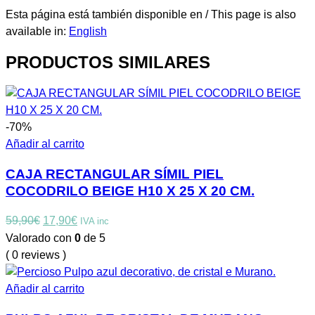
Esta página está también disponible en / This page is also
available in:
English
PRODUCTOS SIMILARES
-70%
Añadir al carrito
CAJA RECTANGULAR SÍMIL PIEL
COCODRILO BEIGE H10 X 25 X 20 CM.
El
El
59,90
€
17,90
€
IVA inc
precio
precio
Valorado con
0
de 5
original
actual
( 0 reviews )
era:
es:
59,90€.
17,90€.
Añadir al carrito