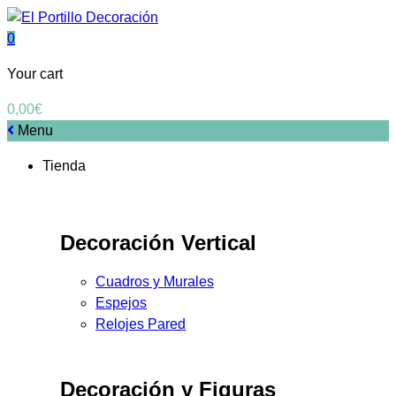
0
Your cart
0,00
€
Menu
Tienda
Decoración Vertical
Cuadros y Murales
Espejos
Relojes Pared
Decoración y Figuras