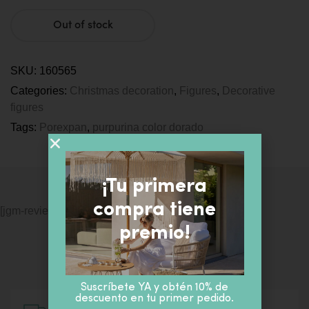
Out of stock
SKU:
160565
Categories:
Christmas decoration
,
Figures
,
Decorative
figures
Tags:
Porexpan
,
purpurina color dorado
¡Tu primera
compra tiene
[jgm-review-widget]
premio!
Suscríbete YA y obtén 10% de
descuento en tu primer pedido.