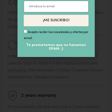
Shipment information
FREE shipping for orders over € 100. For lower orders,
the price will appear during the purchase process.
¡ME SUSCRIBO!
Delivery in 24 / 72h by courier service.
Acepto recibir las novedades y ofertas por
email.
14 days for Return
Te prometemos que no hacemos
SPAM :)
Is the product not what you expected? You have 14
calendar days to return it in the original and unused
packaging. Free first return. Contact Customer Service
and follow the indicated procedure.
2 years warranty
All our products are new and have a 2-year warranty.