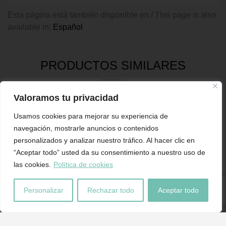
Esta página está también disponible en / This page is also
available in:
Español
PRODUCTOS SIMILARES
Valoramos tu privacidad
-70%
Usamos cookies para mejorar su experiencia de
J
navegación, mostrarle anuncios o contenidos
B
CAJA RECTANGULAR SÍMIL
NACIMIENTO CON BASE PAJA
personalizados y analizar nuestro tráfico. Al hacer clic en
4
PIEL COCODRILO BEIGE H10 X
TEJIDOS LINO H26 CM.
“Aceptar todo” usted da su consentimiento a nuestro uso de
25 X 20 CM.
119,00
€
IVA inc
las cookies.
Política de cookies
17,90
€
59,90
€
IVA inc
Personalizar
Rechazar todo
Aceptar todo